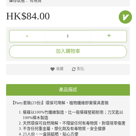
庫存狀態：
有現貨
HK$84.00
-
+
加入購物車
收藏
對比
產品描述
【Party套裝(25份)】環保可降解‧植物纖維即棄餐具套裝
餐碟以100%竹纖維製造，比一般餐碟堅韌耐用；刀叉匙以
100%樺木製造
天然環保可自然降解，不殘留任何有毒物質，對環境零傷害
不含任何重金屬、塑化劑及有毒物質，安全健康
25人份，一盒搞掂晒，貼心方便