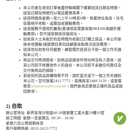
本公司會在收到訂單後盡快聯絡閣下確實送貨日期及時間。
送貨日期及時間均以電話覆實為準。
送貨時間為星期一至六上午10時至6時，商業地址為佳。住宅
區需視乎地點，或需加收運輸費用。
送貨服務不適用於離島(東涌地區需要收取HK$300為額外運
輸費用)。恕不接受郵政信箱地址。
如收貨人士未能於約定時間內收取已訂購之貨品，本公司會
按本地運輸/速遞價目表向該顧客收取再次送貨費用。
送貨地址如有任何變更，顧客需於送貨日子前一個工作天通
知本公司。
商品交付時須簽收，如商品送達收件地址時沒有人簽收，送
貨公司恕不核實收件人的身份，本公司恕不承擔任何責任及
交付後商品的損毀。
若收到的貨品與購物單不符，請於當天或下一個工作天通知
本公司。您可致電2412 7772、或傳真至2488 3139、或發電
郵至
info@purearth.com.hk
。我們會為您更換正確的貨品或退
回款項。
2) 自取
辦公室地址: 新界荃灣沙咀道40-50號榮豐工業大廈20樓10室
辦工時間: 星期一至星期五: 09:30 – 18:00
星期六及公眾假期休息
客戶服務熱線: (852) 2412-7772