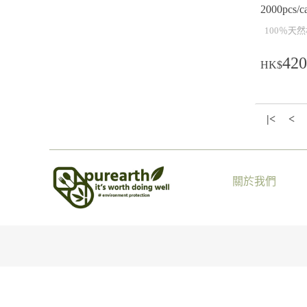
2000pcs/c
100％天然材
420
HK$
|<
<
關於我們