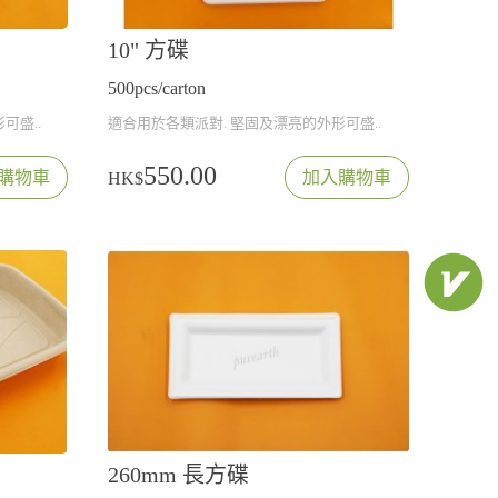
10" 方碟
500pcs/carton
可盛..
適合用於各類派對. 堅固及漂亮的外形可盛..
550.00
購物車
加入購物車
HK$
260mm 長方碟