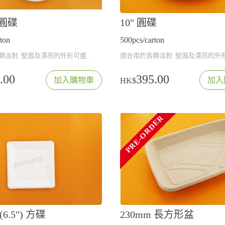
格圓碟
10" 圓碟
ton
500pcs/carton
派對. 堅固及漂亮的外形可盛..
適合用於各類派對. 堅固及漂亮的外形
.00
395.00
加入購物車
加入
HK$
PRE-ORDER
(6.5") 方碟
230mm 長方形盆